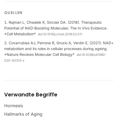
QUELLEN
Rajman L, Chwalek K, Sinclair DA. (2018). Therapeutic
Potential of NAD-Boosting Molecules: The In Vivo Evidence.
*Cell Metabolism*
doi:
10.1016/j.cmet.2018.02.011
Covarrubias AJ, Perrone R, Grozio A, Verdin E. (2021). NAD+
metabolism and its roles in cellular processes during ageing.
*Nature Reviews Molecular Cell Biology*
doi:
10.1038/s41580-
020-00313-x
Verwandte Begriffe
Hormesis
Hallmarks of Aging