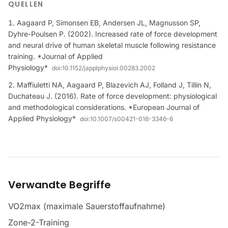
QUELLEN
Aagaard P, Simonsen EB, Andersen JL, Magnusson SP,
Dyhre-Poulsen P. (2002). Increased rate of force development
and neural drive of human skeletal muscle following resistance
training. *Journal of Applied
Physiology*
doi:
10.1152/japplphysiol.00283.2002
Maffiuletti NA, Aagaard P, Blazevich AJ, Folland J, Tillin N,
Duchateau J. (2016). Rate of force development: physiological
and methodological considerations. *European Journal of
Applied Physiology*
doi:
10.1007/s00421-016-3346-6
Verwandte Begriffe
VO2max (maximale Sauerstoffaufnahme)
Zone-2-Training