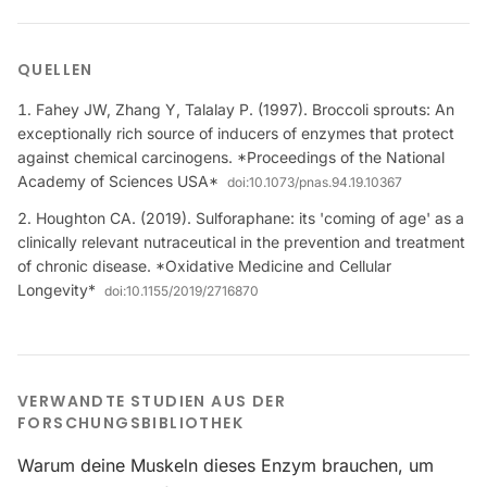
QUELLEN
Fahey JW, Zhang Y, Talalay P. (1997). Broccoli sprouts: An
exceptionally rich source of inducers of enzymes that protect
against chemical carcinogens. *Proceedings of the National
Academy of Sciences USA*
doi:
10.1073/pnas.94.19.10367
Houghton CA. (2019). Sulforaphane: its 'coming of age' as a
clinically relevant nutraceutical in the prevention and treatment
of chronic disease. *Oxidative Medicine and Cellular
Longevity*
doi:
10.1155/2019/2716870
VERWANDTE STUDIEN AUS DER
FORSCHUNGSBIBLIOTHEK
Warum deine Muskeln dieses Enzym brauchen, um