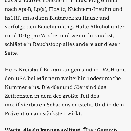
das Standard-Cholesterin hinaus: Frag einmal
nach ApoB, Lp(a),
HbA1c
, Nüchtern-Insulin und
hsCRP, miss dann Blutdruck zu Hause und
verfolge den Bauchumfang. Halte Alkohol unter
rund 100 g pro Woche, und wenn du rauchst,
schlägt ein Rauchstopp alles andere auf dieser
Seite.
Herz-Kreislauf-Erkrankungen sind in DACH und
den USA bei Männern weiterhin Todesursache
Nummer eins. Die 40er und 50er sind das
Zeitfenster, in dem der größte Teil des
modifizierbaren Schadens entsteht. Und in dem
Prävention am stärksten wirkt.
Werte, die du kennen solltest.
Über Gesamt-