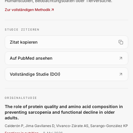
Humanstudien, Beobachtungsdaten oder Tierversuche.
Zur vollständigen Methodik
STUDIE ZITIEREN
Zitat kopieren
(
öffnet in neuem Tab
)
Auf PubMed ansehen
(
öffnet in neuem Tab
)
Vollständige Studie (DOI)
Calderón P, Jima Gavilanes D, Vivanco-Zárate AS, Sarango
ORIGINALSTUDIE
The role of protein quality and amino acid composition in
preventing sarcopenia and functional decline in older
adults.
Calderón P, Jima Gavilanes D, Vivanco-Zárate AS, Sarango-González KP