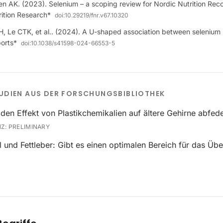
en AK. (2023). Selenium – a scoping review for Nordic Nutrition R
ition Research*
doi:
10.29219/fnr.v67.10320
 Le CTK, et al.. (2024). A U-shaped association between selenium 
ports*
doi:
10.1038/s41598-024-66553-5
UDIEN AUS DER FORSCHUNGSBIBLIOTHEK
den Effekt von Plastikchemikalien auf ältere Gehirne abfede
NZ:
PRELIMINARY
 und Fettleber: Gibt es einen optimalen Bereich für das Üb