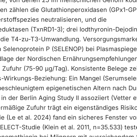
ne, von denen 25 im menschlichen Genom kodie
ten zählen die Glutathionperoxidasen (GPx1-GP
rstoffspezies neutralisieren, und die
eduktasen (TxnRD1-3); drei Iodthyronin-Dejodi
n die T4-zu-T3-Umwandlung. Versorgungsmarker
n Selenoprotein P (SELENOP) bei Plasmaspiege
lage der Nordischen Ernährungsempfehlungen
e Zufuhr (75-90 µg/Tag). Konsistente Belege ze
s-Wirkungs-Beziehung: Ein Mangel (Serumsele
t beschleunigtem epigenetischen Altern nach 
n der Berlin Aging Study II assoziiert (Vetter e
rmäßige Zufuhr trägt ein eigenständiges Risiko
ie (Le et al. 2024) fand ein sicheres Fenster vo
ELECT-Studie (Klein et al. 2011, n=35.533) tes