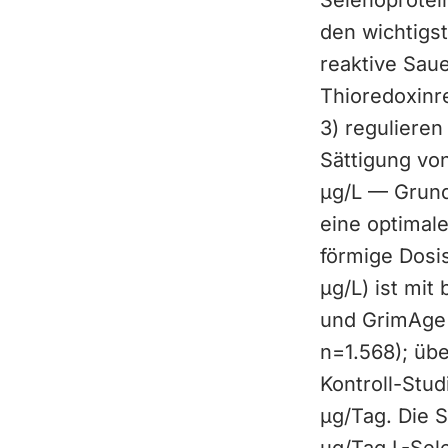
Selenoprotei
den wichtigs
reaktive Saue
Thioredoxinr
3) reguliere
Sättigung vo
µg/L — Grund
eine optimal
förmige Dosi
µg/L) ist mi
und GrimAge i
n=1.568); übe
Kontroll-Stud
µg/Tag. Die S