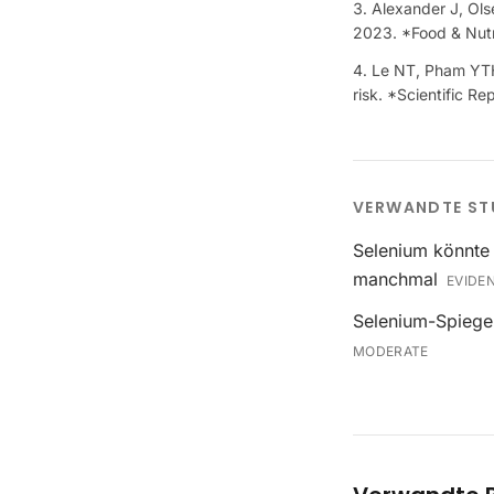
Alexander J, Ols
2023. *Food & Nutr
Le NT, Pham YTH,
risk. *Scientific Re
VERWANDTE ST
Selenium könnte 
manchmal
EVIDE
Selenium-Spiegel
MODERATE