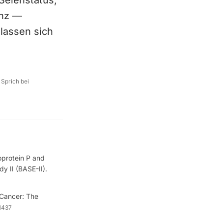
Selenstatus;
enz —
lassen sich
 Sprich bei
oprotein P and
y II (BASE-II).
 Cancer: The
.1437