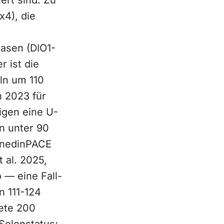
rt sind. Zu
x4), die
nasen (DIO1-
 ist die
ln um 110
 2023 für
igen eine U-
n unter 90
DunedinPACE
t al. 2025,
 — eine Fall-
n 111-124
tete 200