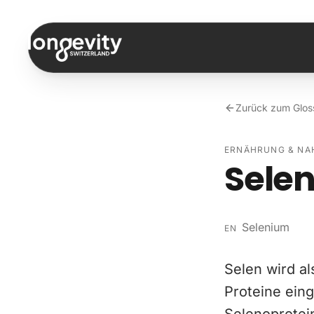
Zum Inhalt springen
Zurück zum Glos
ERNÄHRUNG & N
Sele
Selenium
EN
Selen wird a
Proteine ein