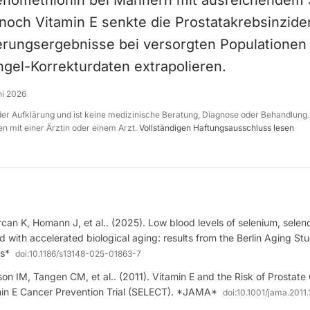
enomethionin bei Männern mit ausreichendem 
noch Vitamin E senkte die Prostatakrebsinzid
rungsergebnisse bei versorgten Populationen 
ngel-Korrekturdaten extrapolieren.
ni 2026
 der Aufklärung und ist keine medizinische Beratung, Diagnose oder Behandlung.
n mit einer Ärztin oder einem Arzt.
Vollständigen Haftungsausschluss lesen
can K, Homann J, et al.. (2025). Low blood levels of selenium, selen
 with accelerated biological aging: results from the Berlin Aging Stud
cs*
doi:
10.1186/s13148-025-01863-7
on IM, Tangen CM, et al.. (2011). Vitamin E and the Risk of Prostate
in E Cancer Prevention Trial (SELECT). *JAMA*
doi:
10.1001/jama.2011