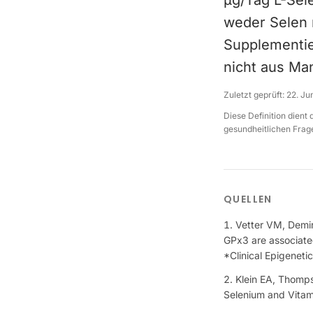
µg/Tag L-Sel
weder Selen 
Supplementie
nicht aus Ma
Zuletzt geprüft:
22. Ju
Diese Definition dient
gesundheitlichen Frage
QUELLEN
Vetter VM, Demir
GPx3 are associated
*Clinical Epigeneti
Klein EA, Thomps
Selenium and Vitam