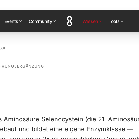
Events
Community
Wissen
Tools
sar
AHRUNGSERGÄNZUNG
n
ls Aminosäure Selenocystein (die 21. Aminosäur
gebaut und bildet eine eigene Enzymklasse —