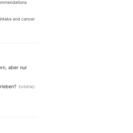
ecommendations
intake and cancer
rn, aber nur
erleben?
EVIDENZ: